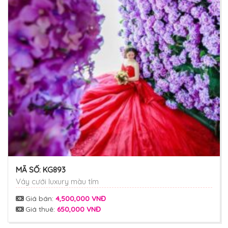
MÃ SỐ:
KG893
Váy cưới luxury màu tím
Giá bán:
4,500,000 VNĐ
Giá thuê:
650,000 VNĐ