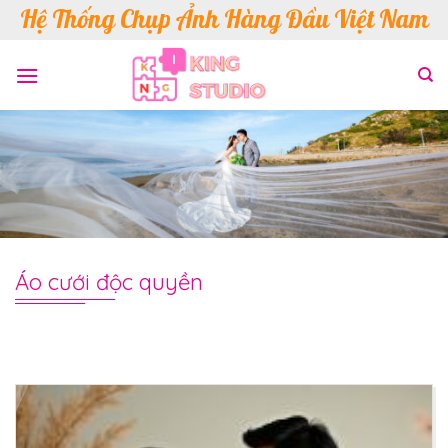
Skip
Hệ Thống Chụp Ảnh Hàng Đầu Việt Nam
to
content
Áo cưới độc quyền