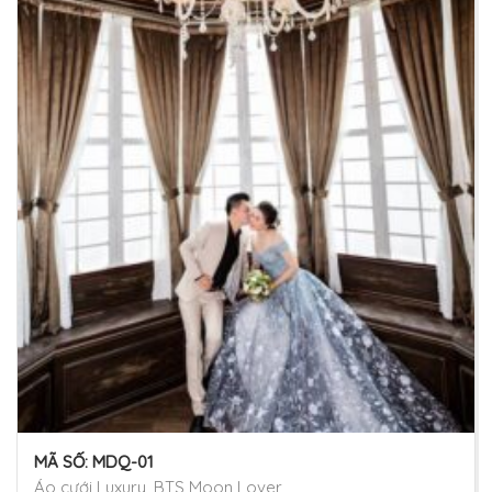
MÃ SỐ:
MDQ-01
Áo cưới Luxury, BTS Moon Lover