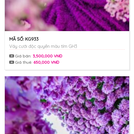
MÃ SỐ:
KG933
Váy cưới độc quyền màu tím GH3
Giá bán:
3,500,000 VNĐ
Giá thuê:
650,000 VNĐ