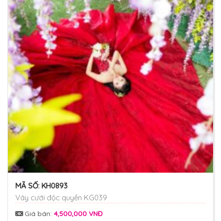
MÃ SỐ:
KH0893
Váy cưới độc quyền KG039
Giá bán:
4,500,000 VNĐ