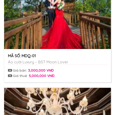
MÃ SỐ:
MDQ-01
Áo cưới Luxury – BST Moon Lover
Giá bán:
3,000,000 VNĐ
Giá thuê:
5,000,000 VNĐ