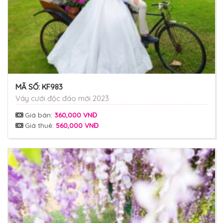
MÃ SỐ:
KF983
Váy cưới độc đáo mới 2023
Giá bán:
360,000 VNĐ
Giá thuê:
560,000 VNĐ