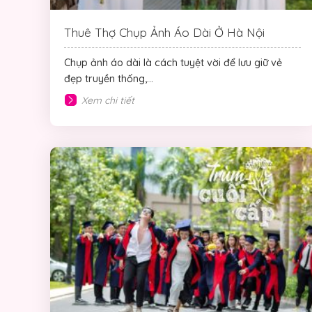
Thuê Thợ Chụp Ảnh Áo Dài Ở Hà Nội
Chụp ảnh áo dài là cách tuyệt vời để lưu giữ vẻ
đẹp truyền thống,...
Xem chi tiết