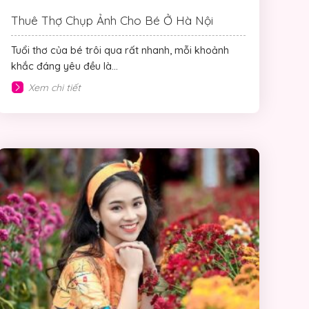
Thuê Thợ Chụp Ảnh Cho Bé Ở Hà Nội
Tuổi thơ của bé trôi qua rất nhanh, mỗi khoảnh
khắc đáng yêu đều là...
Xem chi tiết