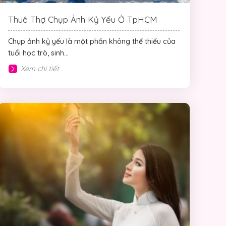
Thuê Thợ Chụp Ảnh Kỷ Yếu Ở TpHCM
Chụp ảnh kỷ yếu là một phần không thể thiếu của
tuổi học trò, sinh...
Xem chi tiết