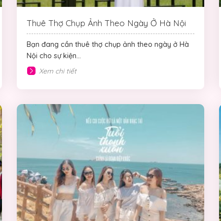
Thuê Thợ Chụp Ảnh Theo Ngày Ở Hà Nội
Bạn đang cần thuê thợ chụp ảnh theo ngày ở Hà
Nội cho sự kiện...
Xem chi tiết