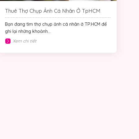
Thuê Thợ Chụp Ảnh Cá Nhân Ở TpHCM
Bạn đang tìm thợ chụp ảnh cá nhân ở TP.HCM để
ghi lại những khoảnh...
Xem chi tiết