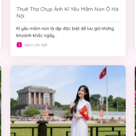
Thuê Thợ Chụp Ảnh Kỉ Yếu Mầm Non Ở Hà
Nội
Kỉ yếu mầm non là dịp đặc biệt để lưu giữ những
khoảnh khắc ngây...
Xem chi tiết