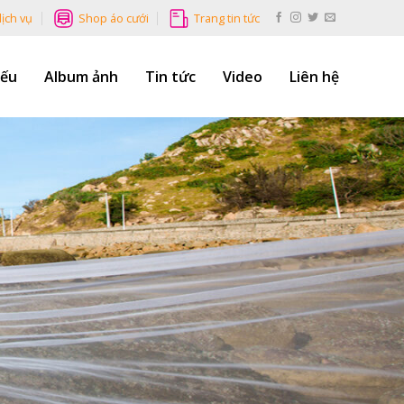
dịch vụ
Shop áo cưới
Trang tin tức
Yếu
Album ảnh
Tin tức
Video
Liên hệ