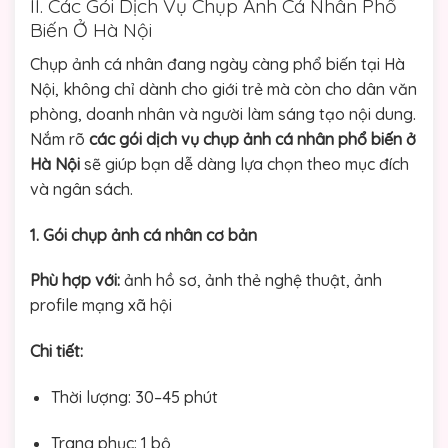
II. Các Gói Dịch Vụ Chụp Ảnh Cá Nhân Phổ
Biến Ở Hà Nội
Chụp ảnh cá nhân đang ngày càng phổ biến tại Hà
Nội, không chỉ dành cho giới trẻ mà còn cho dân văn
phòng, doanh nhân và người làm sáng tạo nội dung.
Nắm rõ
các gói dịch vụ chụp ảnh cá nhân phổ biến ở
Hà Nội
sẽ giúp bạn dễ dàng lựa chọn theo mục đích
và ngân sách.
1. Gói chụp ảnh cá nhân cơ bản
Phù hợp với:
ảnh hồ sơ, ảnh thẻ nghệ thuật, ảnh
profile mạng xã hội
Chi tiết:
Thời lượng: 30–45 phút
Trang phục: 1 bộ