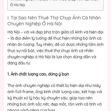
Ở Hà Nội
I. Tại Sao Nên Thuê Thợ Chụp Ảnh Cá Nhân
Chuyên Nghiệp Ở Hà Nội
Hà Nội – với vẻ đẹp pha trộn giữa cổ kính và hiện đại
– là địa điểm lý tưởng để thực hiện những bộ ảnh cá
nhân ấn tượng. Tuy nhiên, để có được những tấm ảnh
thực sự nổi bật, việc thuê thợ chụp ảnh cá nhân
chuyên nghiệp ở Hà Nội là lựa chọn đúng đắn và
đáng đầu tư.
1. Ảnh chất lượng cao, đúng ý bạn
Thợ ảnh chuyên nghiệp có thiết bị hiện đại như máy
ảnh full-frame, ống kính chất lượng cao, kết hợp với
kỹ thuật xử lý hậu kỳ chuyên sâu, giúp tạo nên
những bức ảnh sắc nét, đẹp mắt, tôn vinh cá tính và
phong cách riêng của bạn.