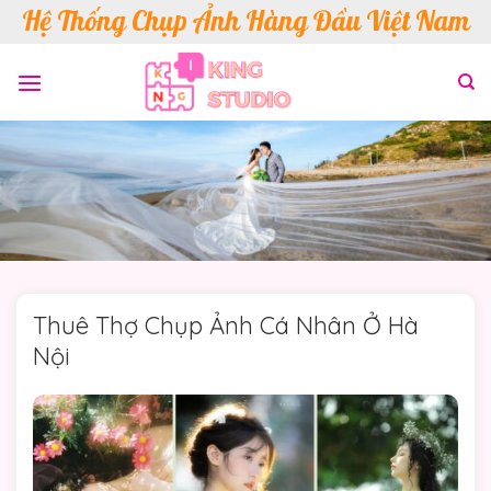
Skip
Hệ Thống Chụp Ảnh Hàng Đầu Việt Nam
to
content
Thuê Thợ Chụp Ảnh Cá Nhân Ở Hà
Nội