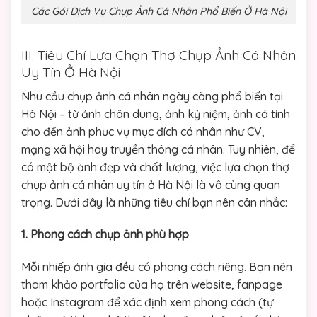
Các Gói Dịch Vụ Chụp Ảnh Cá Nhân Phổ Biến Ở Hà Nội
III. Tiêu Chí Lựa Chọn Thợ Chụp Ảnh Cá Nhân
Uy Tín Ở Hà Nội
Nhu cầu chụp ảnh cá nhân ngày càng phổ biến tại
Hà Nội – từ ảnh chân dung, ảnh kỷ niệm, ảnh cá tính
cho đến ảnh phục vụ mục đích cá nhân như CV,
mạng xã hội hay truyền thông cá nhân. Tuy nhiên, để
có một bộ ảnh đẹp và chất lượng, việc lựa chọn thợ
chụp ảnh cá nhân uy tín ở Hà Nội là vô cùng quan
trọng. Dưới đây là những tiêu chí bạn nên cân nhắc:
1. Phong cách chụp ảnh phù hợp
Mỗi nhiếp ảnh gia đều có phong cách riêng. Bạn nên
tham khảo portfolio của họ trên website, fanpage
hoặc Instagram để xác định xem phong cách (tự