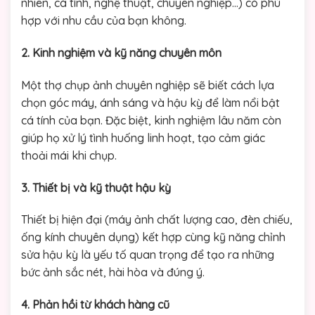
nhiên, cá tính, nghệ thuật, chuyên nghiệp…) có phù
hợp với nhu cầu của bạn không.
2. Kinh nghiệm và kỹ năng chuyên môn
Một thợ chụp ảnh chuyên nghiệp sẽ biết cách lựa
chọn góc máy, ánh sáng và hậu kỳ để làm nổi bật
cá tính của bạn. Đặc biệt, kinh nghiệm lâu năm còn
giúp họ xử lý tình huống linh hoạt, tạo cảm giác
thoải mái khi chụp.
3. Thiết bị và kỹ thuật hậu kỳ
Thiết bị hiện đại (máy ảnh chất lượng cao, đèn chiếu,
ống kính chuyên dụng) kết hợp cùng kỹ năng chỉnh
sửa hậu kỳ là yếu tố quan trọng để tạo ra những
bức ảnh sắc nét, hài hòa và đúng ý.
4. Phản hồi từ khách hàng cũ