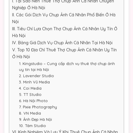
I. Tại Sao Nên Thuê Thợ Chụp Ảnh Cá Nhân Chuyên
Nghiệp Ở Hà Nội
II. Các Gói Dịch Vụ Chụp Ảnh Cá Nhân Phổ Biến Ở Hà
Nội
III. Tiêu Chí Lựa Chọn Thợ Chụp Ảnh Cá Nhân Uy Tín Ở
Hà Nội
IV. Bảng Giá Dịch Vụ Chụp Ảnh Cá Nhân Tại Hà Nội
V. Top 10 Địa Chỉ Thuê Thợ Chụp Ảnh Cá Nhân Uy Tín
Ở Hà Nội
1. Kingstudio – Cung cấp dịch vụ thuê thợ chụp ảnh
uy tín tại Hà Nội
2. Lavender Studio
3. Minh Vũ Media
4. Coi Media
5. TT Studio
6. Hà Nội Photo
7. Pixie Photography
8. VN Media
9. Ảnh Đẹp Hà Nội
10. Tâm Studio
VI. Kinh Nghiệm Và Lưu Ý Khi Thuê Chụp Ảnh Cá Nhân