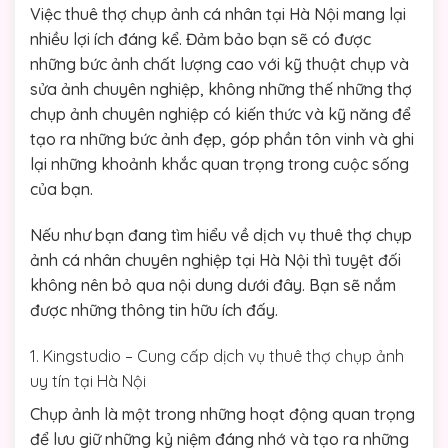
Việc thuê thợ chụp ảnh cá nhân tại Hà Nội mang lại
nhiều lợi ích đáng kể. Đảm bảo bạn sẽ có được
những bức ảnh chất lượng cao với kỹ thuật chụp và
sửa ảnh chuyên nghiệp, không những thế những thợ
chụp ảnh chuyên nghiệp có kiến thức và kỹ năng để
tạo ra những bức ảnh đẹp, góp phần tôn vinh và ghi
lại những khoảnh khắc quan trọng trong cuộc sống
của bạn.
Nếu như bạn đang tìm hiểu về dịch vụ thuê thợ chụp
ảnh cá nhân chuyên nghiệp tại Hà Nội thì tuyệt đối
không nên bỏ qua nội dung dưới đây. Bạn sẽ nắm
được những thông tin hữu ích đấy.
1. Kingstudio – Cung cấp dịch vụ thuê thợ chụp ảnh
uy tín tại Hà Nội
Chụp ảnh là một trong những hoạt động quan trọng
để lưu giữ những kỷ niệm đáng nhớ và tạo ra những