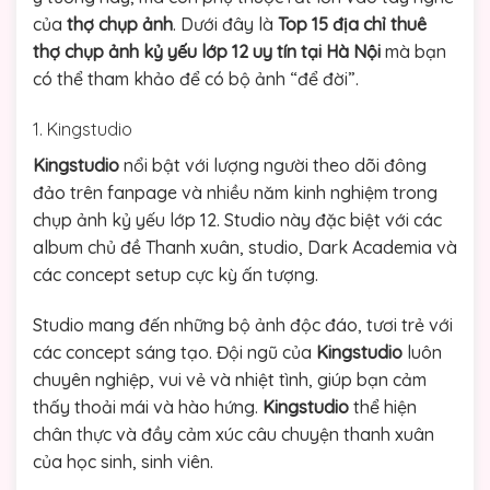
của
thợ chụp ảnh
. Dưới đây là
Top 15 địa chỉ thuê
thợ chụp ảnh kỷ yếu lớp 12 uy tín tại Hà Nội
mà bạn
có thể tham khảo để có bộ ảnh “để đời”.
1. Kingstudio
Kingstudio
nổi bật với lượng người theo dõi đông
đảo trên fanpage và nhiều năm kinh nghiệm trong
chụp ảnh kỷ yếu lớp 12. Studio này đặc biệt với các
album chủ đề Thanh xuân, studio, Dark Academia và
các concept setup cực kỳ ấn tượng.
Studio mang đến những bộ ảnh độc đáo, tươi trẻ với
các concept sáng tạo. Đội ngũ của
Kingstudio
luôn
chuyên nghiệp, vui vẻ và nhiệt tình, giúp bạn cảm
thấy thoải mái và hào hứng.
Kingstudio
thể hiện
chân thực và đầy cảm xúc câu chuyện thanh xuân
của học sinh, sinh viên.