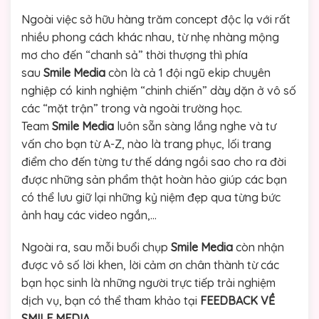
Ngoài việc sở hữu hàng trăm concept độc lạ với rất
nhiều phong cách khác nhau, từ nhẹ nhàng mộng
mơ cho đến “chanh sả” thời thượng thì phía
sau
Smile Media
còn là cả 1 đội ngũ ekip chuyên
nghiệp có kinh nghiệm “chinh chiến” dày dặn ở vô số
các “mặt trận” trong và ngoài trường học.
Team
Smile Media
luôn sẵn sàng lắng nghe và tư
vấn cho bạn từ A-Z, nào là trang phục, lối trang
điểm cho đến từng tư thế dáng ngồi sao cho ra đời
được những sản phẩm thật hoàn hảo giúp các bạn
có thể lưu giữ lại những kỷ niệm đẹp qua từng bức
ảnh hay các video ngắn,…
Ngoài ra, sau mỗi buổi chụp
Smile Media
còn nhận
được vô số lời khen, lời cảm ơn chân thành từ các
bạn học sinh là những người trực tiếp trải nghiệm
dịch vụ, bạn có thể tham khảo tại
FEEDBACK VỀ
SMILE MEDIA.