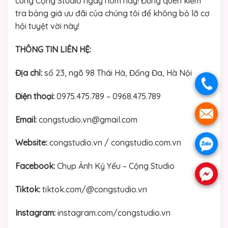
cùng Cộng Studio ngay hôm nay! Đừng quên kiểm
tra bảng giá ưu đãi của chúng tôi để không bỏ lỡ cơ
hội tuyệt vời này!
THÔNG TIN LIÊN HỆ:
Địa chỉ:
số 23, ngõ 98 Thái Hà, Đống Đa, Hà Nội
.
Điện thoại:
0975.475.789 – 0968.475.789
.
Email:
congstudio.vn@gmail.com
Website:
congstudio.vn / congstudio.com.vn
.
Facebook:
Chụp Ảnh Kỷ Yếu – Cộng Studio
.
Tiktok:
tiktok.com/@congstudio.vn
Instagram:
instagram.com/congstudio.vn