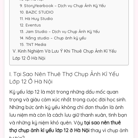
9. StoryYearbook – Dịch vụ Chụp Ảnh Kỷ Yếu
10. BAZIC STUDIO
11. Hà Huy Studio
12. Eventus
13. Jam Studio – Dịch vụ Chụp Ảnh Kỷ Yếu
14. Nắng studio – Chụp ảnh kỷ yếu
15. TNT Media
V. Kinh Nghiệm Và Lưu Ý Khi Thuê Chụp Ảnh Kỉ Yếu
Lớp 12 Ở Hà Nội
I. Tại Sao Nên Thuê Thợ Chụp Ảnh Kỉ Yếu
Lớp 12 Ở Hà Nội
Kỷ yếu lớp 12 là một trong những dấu mốc quan
trọng và giàu cảm xúc nhất trong cuộc đời học sinh.
Những bức ảnh kỷ yếu không chỉ đơn thuần là ảnh
lưu niệm mà còn là cách lưu giữ thanh xuân, tình bạn
và những kỷ niệm khó quên. Vậy
tại sao nên thuê
thợ chụp ảnh kỉ yếu lớp 12 ở Hà Nội
thay vì chụp ảnh
tự túc?