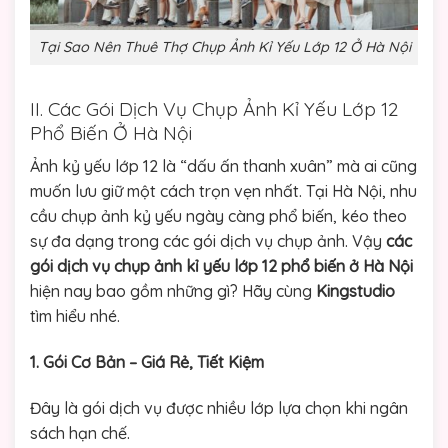
Tại Sao Nên Thuê Thợ Chụp Ảnh Kỉ Yếu Lớp 12 Ở Hà Nội
II. Các Gói Dịch Vụ Chụp Ảnh Kỉ Yếu Lớp 12
Phổ Biến Ở Hà Nội
Ảnh kỷ yếu lớp 12 là “dấu ấn thanh xuân” mà ai cũng
muốn lưu giữ một cách trọn vẹn nhất. Tại Hà Nội, nhu
cầu chụp ảnh kỷ yếu ngày càng phổ biến, kéo theo
sự đa dạng trong các gói dịch vụ chụp ảnh. Vậy
các
gói dịch vụ chụp ảnh kỉ yếu lớp 12 phổ biến ở Hà Nội
hiện nay bao gồm những gì? Hãy cùng
Kingstudio
tìm hiểu nhé.
1. Gói Cơ Bản – Giá Rẻ, Tiết Kiệm
Đây là gói dịch vụ được nhiều lớp lựa chọn khi ngân
sách hạn chế.