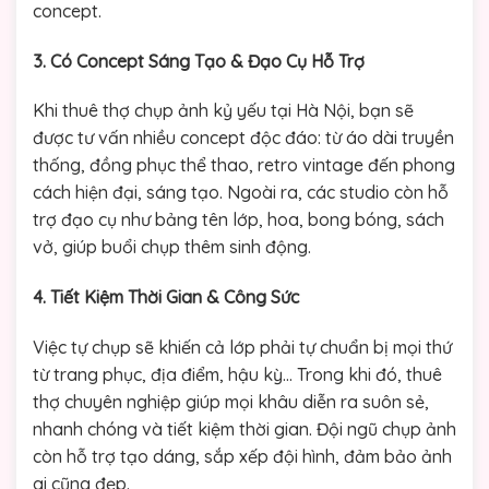
concept.
3. Có Concept Sáng Tạo & Đạo Cụ Hỗ Trợ
Khi thuê thợ chụp ảnh kỷ yếu tại Hà Nội, bạn sẽ
được tư vấn nhiều concept độc đáo: từ áo dài truyền
thống, đồng phục thể thao, retro vintage đến phong
cách hiện đại, sáng tạo. Ngoài ra, các studio còn hỗ
trợ đạo cụ như bảng tên lớp, hoa, bong bóng, sách
vở, giúp buổi chụp thêm sinh động.
4. Tiết Kiệm Thời Gian & Công Sức
Việc tự chụp sẽ khiến cả lớp phải tự chuẩn bị mọi thứ
từ trang phục, địa điểm, hậu kỳ… Trong khi đó, thuê
thợ chuyên nghiệp giúp mọi khâu diễn ra suôn sẻ,
nhanh chóng và tiết kiệm thời gian. Đội ngũ chụp ảnh
còn hỗ trợ tạo dáng, sắp xếp đội hình, đảm bảo ảnh
ai cũng đẹp.