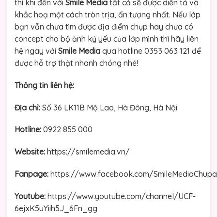
thì khi đến với
Smile Media
tất cả sẽ được diễn tả và
khắc hoạ một cách tròn trịa, ấn tượng nhất. Nếu lớp
bạn vẫn chưa tìm được địa điểm chụp hay chưa có
concept cho bộ ảnh kỷ yếu của lớp mình thì hãy liên
hệ ngay với
Smile Media
qua hotline
0353 063 121 để
được hỗ trợ thật nhanh chóng nhé!
Thông tin liên hệ:
Địa chỉ:
Số 36 LK11B Mộ Lao, Hà Đông, Hà Nội
Hotline:
0922 855 000
Website:
https://smilemedia.vn/
Fanpage:
https://www.facebook.com/SmileMediaChup
Youtube:
https://www.youtube.com/channel/UCF-
6ejxK5uYiih5J_6Fn_gg