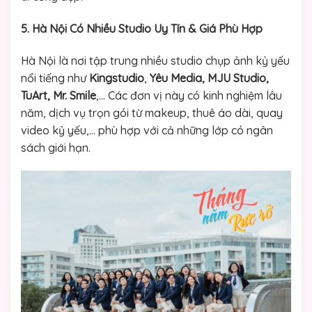
5. Hà Nội Có Nhiều Studio Uy Tín & Giá Phù Hợp
Hà Nội là nơi tập trung nhiều studio chụp ảnh kỷ yếu
nổi tiếng như
Kingstudio
,
Yêu Media, MJU Studio,
TuArt, Mr. Smile
,… Các đơn vị này có kinh nghiệm lâu
năm, dịch vụ trọn gói từ makeup, thuê áo dài, quay
video kỷ yếu,… phù hợp với cả những lớp có ngân
sách giới hạn.