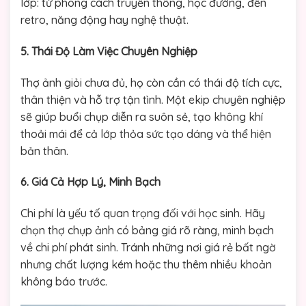
lớp: từ phong cách truyền thống, học đường, đến
retro, năng động hay nghệ thuật.
5. Thái Độ Làm Việc Chuyên Nghiệp
Thợ ảnh giỏi chưa đủ, họ còn cần có thái độ tích cực,
thân thiện và hỗ trợ tận tình. Một ekip chuyên nghiệp
sẽ giúp buổi chụp diễn ra suôn sẻ, tạo không khí
thoải mái để cả lớp thỏa sức tạo dáng và thể hiện
bản thân.
6. Giá Cả Hợp Lý, Minh Bạch
Chi phí là yếu tố quan trọng đối với học sinh. Hãy
chọn thợ chụp ảnh có bảng giá rõ ràng, minh bạch
về chi phí phát sinh. Tránh những nơi giá rẻ bất ngờ
nhưng chất lượng kém hoặc thu thêm nhiều khoản
không báo trước.