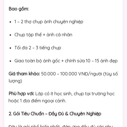
Bao gồm:
1 – 2 thợ chụp ảnh chuyên nghiệp
Chụp tập thể + ảnh cá nhân
Tối đa 2 – 3 tiếng chụp
Giao toàn bộ ảnh gốc + chỉnh sửa 10 – 15 ảnh đẹp
Giá tham khảo:
50.000 – 100.000 VNĐ/người (tùy số
lượng)
Phù hợp với:
Lớp có ít học sinh, chụp tại trường học
hoặc 1 địa điểm ngoại cảnh.
2. Gói Tiêu Chuẩn – Đầy Đủ & Chuyên Nghiệp
Đây là gói phổ biến nhất, đáp ứng đầy đủ các nhu