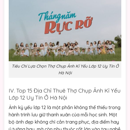
Tiêu Chí Lựa Chọn Thợ Chụp Ảnh Kỉ Yếu Lớp 12 Uy Tín Ở
Hà Nội
IV. Top 15 Địa Chỉ Thuê Thợ Chụp Ảnh Kỉ Yếu
Lớp 12 Uy Tín Ở Hà Nội
Ảnh kỷ yếu lớp 12 là một phần không thể thiếu trong
hành trình lưu giữ thanh xuân của mỗi học sinh. Một
bộ ảnh đẹp không chỉ cần trang phục, địa điểm hay
ý tưởng hay, mà còn phụ thuộc rất lớn vào tay nghề