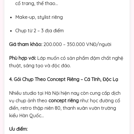
cổ trang, thể thao…
Make-up, stylist riêng
Chụp từ 2 – 3 địa điểm
Giá tham khảo:
200.000 – 350.000 VNĐ/người
Phù hợp với:
Lớp muốn có sản phẩm đậm chất nghệ
thuật, sáng tạo và độc đáo.
4. Gói Chụp Theo Concept Riêng – Cá Tính, Độc Lạ
Nhiều studio tại Hà Nội hiện nay còn cung cấp dịch
vụ chụp ảnh theo
concept riêng
như: học đường cổ
điển, retro thập niên 80, thanh xuân vườn trường
kiểu Hàn Quốc…
Ưu điểm: