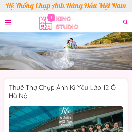
Skip
Hệ Thống Chụp Ảnh Hàng Đầu Việt Nam
to
content
Thuê Thợ Chụp Ảnh Kỉ Yếu Lớp 12 Ở
Hà Nội