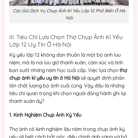
Các Gói Dịch Vụ Chụp Ảnh Kỉ Yếu Lớp 12 Phổ Biến Ở Hà
Nội
III. Tiêu Chí Lựa Chọn Thợ Chụp Ảnh Kỉ Yếu
Lớp 12 Uy Tín Ở Hà Nội
Kỷ yếu lớp 12 không đơn thuần là một bộ ảnh lưu
niệm, mà là nơi lưu giữ thanh xuân, cảm xúc và tình
bạn suốt những năm học cuối cấp. Việc lựa chọn
thợ
chụp ảnh kỉ yếu uy tín ở Hà Nội
sẽ quyết định phần
lớn chất lượng bộ ảnh cuối cùng. Vậy đâu là những
tiêu chí quan trọng khi chọn người đồng hành ghi lại
thanh xuân ấy?
1. Kinh Nghiệm Chụp Ảnh Kỷ Yếu
Thợ ảnh có kinh nghiệm lâu năm trong chụp ảnh kỷ
yếu sẽ biết cách bắt góc, điều chỉnh ánh sáng và bố