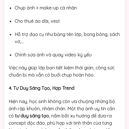
Chụp ảnh + make-up cá nhân
Cho thuê áo dài, vest
Hỗ trợ đạo cụ như bảng tên lớp, bong bóng, sách
vở,…
Chỉnh sửa ảnh và quay video kỷ yếu
Việc này giúp lớp bạn tiết kiệm thời gian, công sức
chuẩn bị mà vẫn có buổi chụp hoàn hảo.
4. Tư Duy Sáng Tạo, Hợp Trend
Hiện nay, học sinh không còn ưa chuộng những bộ
ảnh rập khuôn, nhàm chán. Một thợ ảnh uy tín cần
có
tư duy sáng tạo
, nắm bắt xu hướng để đưa ra
concept độc đáo, phù hợp với tinh thần của từng