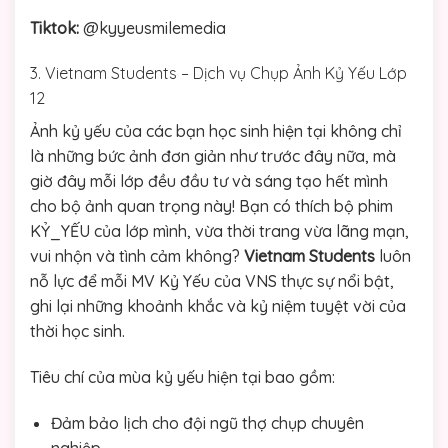
Tiktok:
@kyyeusmilemedia
3. Vietnam Students – Dịch vụ Chụp Ảnh Kỷ Yếu Lớp
12
Ảnh kỷ yếu của các bạn học sinh hiện tại không chỉ
là những bức ảnh đơn giản như trước đây nữa, mà
giờ đây mỗi lớp đều đầu tư và sáng tạo hết mình
cho bộ ảnh quan trọng này! Bạn có thích bộ phim
KỶ_YẾU của lớp mình, vừa thời trang vừa lãng mạn,
vui nhộn và tình cảm không?
Vietnam Students
luôn
nỗ lực để mỗi MV Kỷ Yếu của VNS thực sự nổi bật,
ghi lại những khoảnh khắc và kỷ niệm tuyệt vời của
thời học sinh.
Tiêu chí của mùa kỷ yếu hiện tại bao gồm:
Đảm bảo lịch cho đội ngũ thợ chụp chuyên
nghiệp.