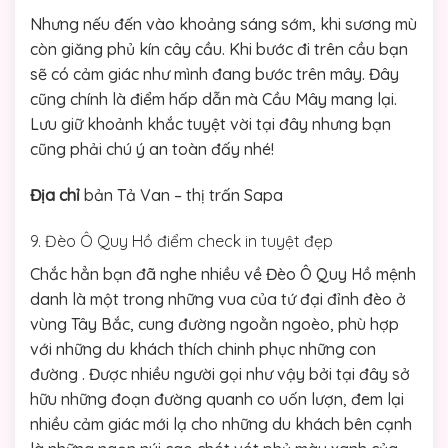
Nhưng nếu đến vào khoảng sáng sớm, khi sương mù
còn giăng phủ kín cây cầu. Khi bước đi trên cầu bạn
sẽ có cảm giác như mình đang bước trên mây. Đây
cũng chính là điểm hấp dẫn mà Cầu Mây mang lại.
Lưu giữ khoảnh khắc tuyệt vời tại đây nhưng bạn
cũng phải chú ý an toàn đấy nhé!
Địa chỉ
bản Tả Van – thị trấn Sapa
9. Đèo Ô Quy Hồ điểm check in tuyệt đẹp
Chắc hẳn bạn đã nghe nhiều về Đèo Ô Quy Hồ mệnh
danh là một trong những vua của tứ đại đỉnh đèo ở
vùng Tây Bắc, cung đường ngoằn ngoèo, phù hợp
với những du khách thích chinh phục những con
đường . Được nhiều người gọi như vậy bởi tại đây sở
hữu những đoạn đường quanh co uốn lượn, đem lại
nhiều cảm giác mới lạ cho những du khách bên cạnh