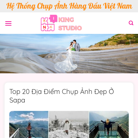
Skip
Hệ Thống Chụp Ảnh Hàng Đầu Việt Nam
to
content
Top 20 Địa Điểm Chụp Ảnh Đẹp Ở
Sapa