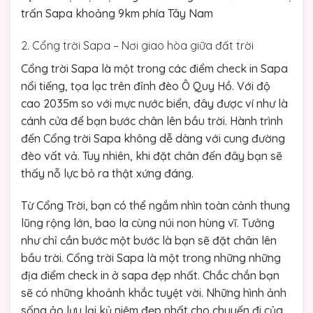
trấn Sapa khoảng 9km phía Tây Nam
2. Cổng trời Sapa – Nơi giao hòa giữa đất trời
Cổng trời Sapa là một trong các điểm check in Sapa
nổi tiếng, tọa lạc trên đỉnh đèo Ô Quy Hồ. Với độ
cao 2035m so với mực nước biển, đây được ví như là
cánh cửa để bạn bước chân lên bầu trời. Hành trình
đến Cổng trời Sapa không dễ dàng với cung đường
đèo vất vả. Tuy nhiên, khi đặt chân đến đây bạn sẽ
thấy nỗ lực bỏ ra thật xứng đáng.
Từ Cổng Trời, bạn có thể ngắm nhìn toàn cảnh thung
lũng rộng lớn, bao la cùng núi non hùng vĩ. Tưởng
như chỉ cần bước một bước là bạn sẽ đặt chân lên
bầu trời. Cổng trời Sapa là một trong những những
địa điểm check in ở sapa đẹp nhất. Chắc chắn bạn
sẽ có những khoảnh khắc tuyệt vời. Những hình ảnh
sống ảo lưu lại kỷ niệm đẹp nhất cho chuyến đi của