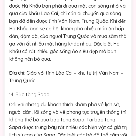
được Hà Khẩu bạn phải đi qua một con sông nhỏ và
qua cửa khẩu Lào Cai, chỉ cần di chuyển qua sông
bạn đã đến được tỉnh Vân Nam, Trung Quốc. Khi đến
Hà Khẩu bạn sẽ cơ hội khám phá nhiều món ăn hấp
dẫn, đậm đà, của người Trung Quốc và mua sắm thả
ga với rất nhiều mặt hàng khác nhau. Đặc biệt Hà
Khẩu có rất nhiều góc sống ảo siêu đẹp mà bạn
không nên bỏ qua.
Địa chỉ:
Giáp với tỉnh Lào Cai – khu tự trị Vân Nam –
Trung Quốc
14. Bảo tàng Sapa
Đối với những du khách thích khám phá về lịch sử,
người dân, lối sống và về phong tục truyền thống thì
không thể bỏ qua bảo tàng Sapa. Tại bảo tàng
Sapa được trưng bày rất nhiều các hiện vật có giá trị
lịch sử cao của Sapa. Đặc biệt các bộ đồ thổ cẩm với