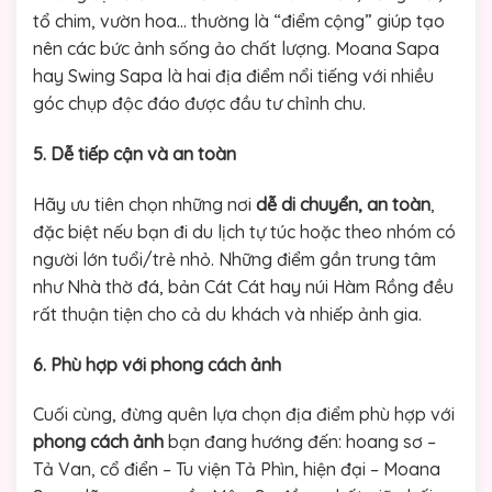
tổ chim, vườn hoa… thường là “điểm cộng” giúp tạo
nên các bức ảnh sống ảo chất lượng. Moana Sapa
hay Swing Sapa là hai địa điểm nổi tiếng với nhiều
góc chụp độc đáo được đầu tư chỉnh chu.
5. Dễ tiếp cận và an toàn
Hãy ưu tiên chọn những nơi
dễ di chuyển, an toàn
,
đặc biệt nếu bạn đi du lịch tự túc hoặc theo nhóm có
người lớn tuổi/trẻ nhỏ. Những điểm gần trung tâm
như Nhà thờ đá, bản Cát Cát hay núi Hàm Rồng đều
rất thuận tiện cho cả du khách và nhiếp ảnh gia.
6. Phù hợp với phong cách ảnh
Cuối cùng, đừng quên lựa chọn địa điểm phù hợp với
phong cách ảnh
bạn đang hướng đến: hoang sơ –
Tả Van, cổ điển – Tu viện Tả Phìn, hiện đại – Moana