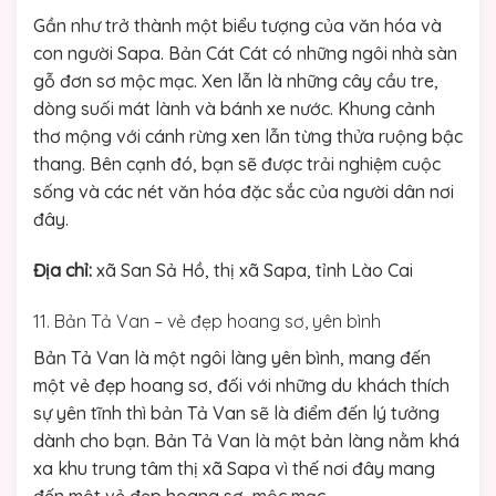
Gần như trở thành một biểu tượng của văn hóa và
con người Sapa. Bản Cát Cát có những ngôi nhà sàn
gỗ đơn sơ mộc mạc. Xen lẫn là những cây cầu tre,
dòng suối mát lành và bánh xe nước. Khung cảnh
thơ mộng với cánh rừng xen lẫn từng thửa ruộng bậc
thang. Bên cạnh đó, bạn sẽ được trải nghiệm cuộc
sống và các nét văn hóa đặc sắc của người dân nơi
đây.
Địa chỉ:
xã San Sả Hồ, thị xã Sapa, tỉnh Lào Cai
11. Bản Tả Van – vẻ đẹp hoang sơ, yên bình
Bản Tả Van là một ngôi làng yên bình, mang đến
một vẻ đẹp hoang sơ, đối với những du khách thích
sự yên tĩnh thì bản Tả Van sẽ là điểm đến lý tưởng
dành cho bạn. Bản Tả Van là một bản làng nằm khá
xa khu trung tâm thị xã Sapa vì thế nơi đây mang
đến một vẻ đẹp hoang sơ, mộc mạc.