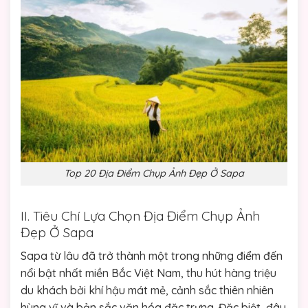
Top 20 Địa Điểm Chụp Ảnh Đẹp Ở Sapa
II. Tiêu Chí Lựa Chọn Địa Điểm Chụp Ảnh
Đẹp Ở Sapa
Sapa từ lâu đã trở thành một trong những điểm đến
nổi bật nhất miền Bắc Việt Nam, thu hút hàng triệu
du khách bởi khí hậu mát mẻ, cảnh sắc thiên nhiên
hùng vĩ và bản sắc văn hóa đặc trưng. Đặc biệt, đây