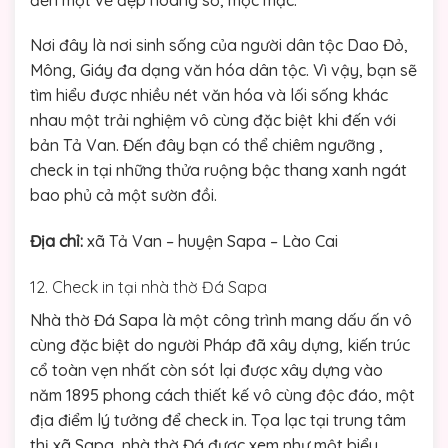
Nơi đây là nơi sinh sống của người dân tộc Dao Đỏ,
Mông, Giáy đa dạng văn hóa dân tộc. Vì vậy, bạn sẽ
tìm hiểu được nhiều nét văn hóa và lối sống khác
nhau một trải nghiệm vô cùng đặc biệt khi đến với
bản Tả Van. Đến đây bạn có thể chiêm ngưỡng ,
check in tại những thửa ruộng bậc thang xanh ngát
bao phủ cả một sườn đồi.
Địa chỉ:
xã Tả Van – huyện Sapa – Lào Cai
12. Check in tại nhà thờ Đá Sapa
Nhà thờ Đá Sapa là một công trình mang dấu ấn vô
cùng đặc biệt do người Pháp đã xây dựng, kiến trúc
cổ toàn vẹn nhất còn sót lại được xây dựng vào
năm 1895 phong cách thiết kế vô cùng độc đáo, một
địa điểm lý tưởng để check in. Tọa lạc tại trung tâm
thị xã Sapa, nhà thờ Đá được xem như một biểu