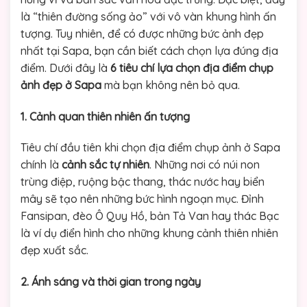
là “thiên đường sống ảo” với vô vàn khung hình ấn
tượng. Tuy nhiên, để có được những bức ảnh đẹp
nhất tại Sapa, bạn cần biết cách chọn lựa đúng địa
điểm. Dưới đây là
6 tiêu chí lựa chọn địa điểm chụp
ảnh đẹp ở Sapa
mà bạn không nên bỏ qua.
1. Cảnh quan thiên nhiên ấn tượng
Tiêu chí đầu tiên khi chọn địa điểm chụp ảnh ở Sapa
chính là
cảnh sắc tự nhiên
. Những nơi có núi non
trùng điệp, ruộng bậc thang, thác nước hay biển
mây sẽ tạo nên những bức hình ngoạn mục. Đỉnh
Fansipan, đèo Ô Quy Hồ, bản Tả Van hay thác Bạc
là ví dụ điển hình cho những khung cảnh thiên nhiên
đẹp xuất sắc.
2. Ánh sáng và thời gian trong ngày