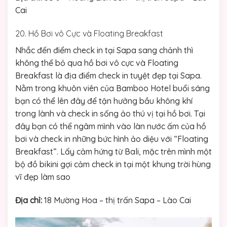
Cai
20. Hồ Bơi vô Cực và Floating Breakfast
Nhắc đến điểm check in tại Sapa sang chảnh thì
không thể bỏ qua hồ bơi vô cực và Floating
Breakfast là địa điểm check in tuyệt đẹp tại Sapa.
Nằm trong khuôn viên của Bamboo Hotel buổi sáng
bạn có thể lên đây để tận hưởng bầu không khí
trong lành và check in sống ảo thú vị tại hồ bơi. Tại
đây bạn có thể ngâm mình vào làn nước ấm của hồ
bơi và check in những bức hình ảo diệu với “Floating
Breakfast”. Lấy cảm hứng từ Bali, mặc trên mình một
bộ đồ bikini gợi cảm check in tại một khung trời hùng
vĩ đẹp làm sao
Địa chỉ:
18 Mường Hoa – thị trấn Sapa – Lào Cai