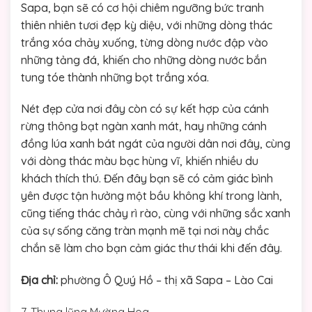
Sapa, bạn sẽ có cơ hội chiêm ngưỡng bức tranh
thiên nhiên tươi đẹp kỳ diệu, với những dòng thác
trắng xóa chảy xuống, từng dòng nước đập vào
những tảng đá, khiến cho những dòng nước bắn
tung tóe thành những bọt trắng xóa.
Nét đẹp cửa nơi đây còn có sự kết hợp của cánh
rừng thông bạt ngàn xanh mát, hay những cánh
đồng lúa xanh bát ngát của người dân nơi đây, cùng
với dòng thác màu bạc hùng vĩ, khiến nhiều du
khách thích thú. Đến đây bạn sẽ có cảm giác bình
yên được tận hưởng một bầu không khí trong lành,
cũng tiếng thác chảy rì rào, cùng với những sắc xanh
của sự sống căng tràn mạnh mẽ tại nơi này chắc
chắn sẽ làm cho bạn cảm giác thư thái khi đến đây.
Địa chỉ:
phường Ô Quý Hồ – thị xã Sapa – Lào Cai
7. Thung lũng Mường Hoa