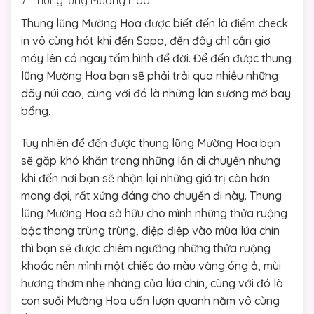
Thung lũng Mường Hoa được biết đến là điểm check
in vô cùng hót khi đến Sapa, đến đây chỉ cần giơ
máy lên có ngay tấm hình để đời. Để đến được thung
lũng Mường Hoa bạn sẽ phải trải qua nhiều những
dãy núi cao, cùng với đó là những làn sương mờ bay
bổng.
Tuy nhiên để đến được thung lũng Mường Hoa bạn
sẽ gặp khó khăn trong những lần di chuyển nhưng
khi đến nơi bạn sẽ nhận lại những giá trị còn hơn
mong đợi, rất xứng đáng cho chuyến đi này. Thung
lũng Mường Hoa sở hữu cho mình những thửa ruộng
bậc thang trùng trùng, điệp điệp vào mùa lúa chín
thì bạn sẽ được chiêm ngưỡng những thửa ruộng
khoác nên mình một chiếc áo màu vàng óng ả, mùi
hương thơm nhẹ nhàng của lúa chín, cùng với đó là
con suối Mường Hoa uốn lượn quanh năm vô cùng