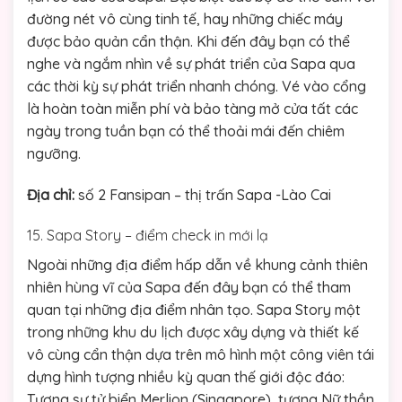
đường nét vô cùng tinh tế, hay những chiếc máy
được bảo quản cẩn thận. Khi đến đây bạn có thể
nghe và ngắm nhìn về sự phát triển của Sapa qua
các thời kỳ sự phát triển nhanh chóng. Vé vào cổng
là hoàn toàn miễn phí và bảo tàng mở cửa tất các
ngày trong tuần bạn có thể thoải mái đến chiêm
ngưỡng.
Địa chỉ:
số 2 Fansipan – thị trấn Sapa -Lào Cai
15. Sapa Story – điểm check in mới lạ
Ngoài những địa điểm hấp dẫn về khung cảnh thiên
nhiên hùng vĩ của Sapa đến đây bạn có thể tham
quan tại những địa điểm nhân tạo. Sapa Story một
trong những khu du lịch được xây dựng và thiết kế
vô cùng cẩn thận dựa trên mô hình một công viên tái
dựng hình tượng nhiều kỳ quan thế giới độc đáo:
Tượng sư tử biển Merlion (Singapore), tượng Nữ thần