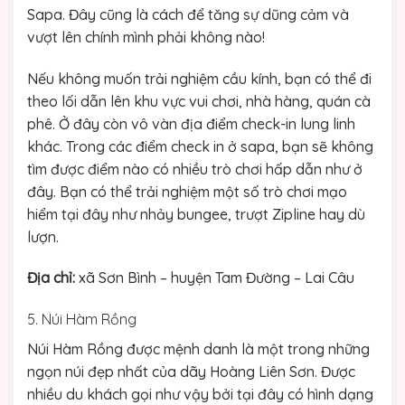
Sapa. Đây cũng là cách để tăng sự dũng cảm và
vượt lên chính mình phải không nào!
Nếu không muốn trải nghiệm cầu kính, bạn có thể đi
theo lối dẫn lên khu vực vui chơi, nhà hàng, quán cà
phê. Ở đây còn vô vàn địa điểm check-in lung linh
khác. Trong các điểm check in ở sapa, bạn sẽ không
tìm được điểm nào có nhiều trò chơi hấp dẫn như ở
đây. Bạn có thể trải nghiệm một số trò chơi mạo
hiểm tại đây như nhảy bungee, trượt Zipline hay dù
lượn.
Địa chỉ:
xã Sơn Bình – huyện Tam Đường – Lai Câu
5. Núi Hàm Rồng
Núi Hàm Rồng được mệnh danh là một trong những
ngọn núi đẹp nhất của dãy Hoàng Liên Sơn. Được
nhiều du khách gọi như vậy bởi tại đây có hình dạng