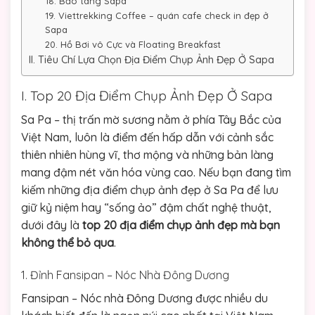
18. Bảo tàng Sapa
19. Viettrekking Coffee – quán cafe check in đẹp ở
Sapa
20. Hồ Bơi vô Cực và Floating Breakfast
II. Tiêu Chí Lựa Chọn Địa Điểm Chụp Ảnh Đẹp Ở Sapa
I. Top 20 Địa Điểm Chụp Ảnh Đẹp Ở Sapa
Sa Pa – thị trấn mờ sương nằm ở phía Tây Bắc của
Việt Nam, luôn là điểm đến hấp dẫn với cảnh sắc
thiên nhiên hùng vĩ, thơ mộng và những bản làng
mang đậm nét văn hóa vùng cao. Nếu bạn đang tìm
kiếm những địa điểm chụp ảnh đẹp ở Sa Pa để lưu
giữ kỷ niệm hay “sống ảo” đậm chất nghệ thuật,
dưới đây là
top 20 địa điểm chụp ảnh đẹp mà bạn
không thể bỏ qua
.
1. Đỉnh Fansipan – Nóc Nhà Đông Dương
Fansipan – Nóc nhà Đông Dương được nhiều du