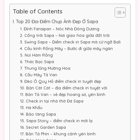
Table of Contents
I. Top 20 Địa Điểm Chụp Ảnh Đẹp Ở Sapa
1. Đỉnh Fansipan – Nóc Nhà Đông Dương
2. Cổng trời Sapa – Nơi giao hòa giữa đất trời
3. Swing Sapa – Điểm check in Sapa mà cứ ngỡ Bali
4. Cầu kính Rồng Mây – Bước đi giữa mây ngàn
5. Núi Hàm Rồng
6. Thác Bạc Sapa
7. Thung lũng Mường Hoa
8. Cầu Mây Tả Van
9. Đèo Ô Quy Hồ điểm check in tuyệt đẹp
10. Bản Cát Cát – địa điểm check in tuyệt vời
11. Bản Tả Van – vẻ đẹp hoang sơ, yên bình
12. Check in tại nhà thờ Đá Sapa
13. Hà Khẩu
14. Bảo tàng Sapa
15. Sapa Story – điểm check in mới lạ
16. Secret Garden Sapa
17. Bản Tả Phìn – khung cảnh yên bình