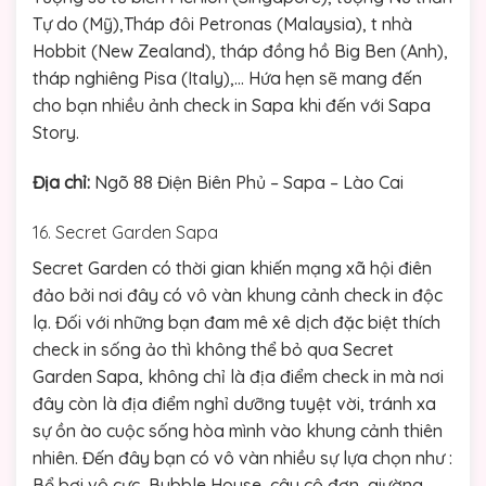
Tự do (Mỹ),Tháp đôi Petronas (Malaysia), t nhà
Hobbit (New Zealand), tháp đồng hồ Big Ben (Anh),
tháp nghiêng Pisa (Italy),… Hứa hẹn sẽ mang đến
cho bạn nhiều ảnh check in Sapa khi đến với Sapa
Story.
Địa chỉ:
Ngõ 88 Điện Biên Phủ – Sapa – Lào Cai
16. Secret Garden Sapa
Secret Garden có thời gian khiến mạng xã hội điên
đảo bởi nơi đây có vô vàn khung cảnh check in độc
lạ. Đối với những bạn đam mê xê dịch đặc biệt thích
check in sống ảo thì không thể bỏ qua Secret
Garden Sapa, không chỉ là địa điểm check in mà nơi
đây còn là địa điểm nghỉ dưỡng tuyệt vời, tránh xa
sự ồn ào cuộc sống hòa mình vào khung cảnh thiên
nhiên. Đến đây bạn có vô vàn nhiều sự lựa chọn như :
Bể bơi vô cực, Bubble House, cây cô đơn, giường