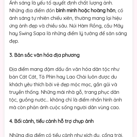
Ánh sáng là yếu tố quyết định chất lượng ảnh.
Những địa điểm đón
bình minh hoặc hoàng hôn
, có
ánh sáng tự nhiên chiếu xiên, thường mang lại hiệu
ứng ảnh đẹp và chiều sâu. Núi Hàm Rồng, cầu Mây
hay Swing Sapa là những điểm lý tưởng để săn sáng
đẹp.
3. Bản sắc văn hóa địa phương
Địa điểm mang đậm dấu ấn văn hóa dân tộc như
bản Cát Cát, Tả Phìn hay Lao Chải luôn được du
khách yêu thích bởi vẻ đẹp mộc mạc, gần gũi và
truyền thống. Những mái nhà gỗ, trang phục dân
tộc, guồng nước… không chỉ là điểm nhấn hình ảnh
mà còn phản ánh cuộc sống người dân vùng cao.
4. Bối cảnh, tiểu cảnh hỗ trợ chụp ảnh
Những địa điểm có tiểu cảnh như xích đu, cổng trời,