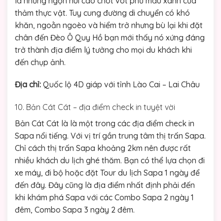
là những ngọn núi cao chót vót phủ màu xanh của
thảm thực vật. Tuy cung đường di chuyển có khó
khăn, ngoằn ngoèo và hiểm trở nhưng bù lại khi đặt
chân đến Đèo Ô Quy Hồ bạn mới thấy nó xứng đáng
trở thành địa điểm lý tưởng cho mọi du khách khi
đến chụp ảnh.
Địa chỉ:
Quốc lộ 4D giáp với tỉnh Lào Cai – Lai Châu
10. Bản Cát Cát – địa điểm check in tuyệt vời
Bản Cát Cát là là một trong các địa điểm check in
Sapa nổi tiếng. Với vị trí gần trung tâm thị trấn Sapa.
Chỉ cách thị trấn Sapa khoảng 2km nên được rất
nhiều khách du lịch ghé thăm. Bạn có thể lựa chọn đi
xe máy, đi bộ hoặc đặt Tour du lịch Sapa 1 ngày để
đến đây. Đây cũng là địa điểm nhất định phải đến
khi khám phá Sapa với các Combo Sapa 2 ngày 1
đêm, Combo Sapa 3 ngày 2 đêm.