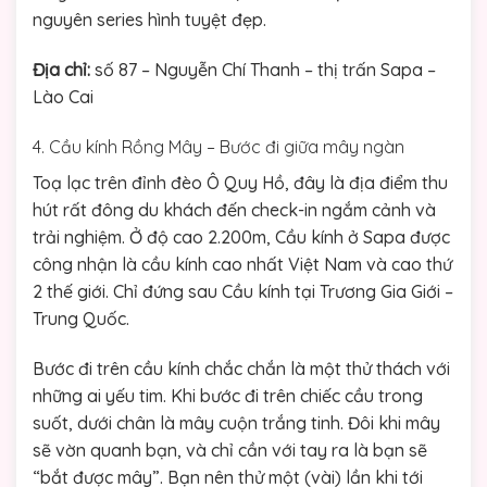
nguyên series hình tuyệt đẹp.
Địa chỉ:
số 87 – Nguyễn Chí Thanh – thị trấn Sapa –
Lào Cai
4. Cầu kính Rồng Mây – Bước đi giữa mây ngàn
Toạ lạc trên đỉnh đèo Ô Quy Hồ, đây là địa điểm thu
hút rất đông du khách đến check-in ngắm cảnh và
trải nghiệm. Ở độ cao 2.200m, Cầu kính ở Sapa được
công nhận là cầu kính cao nhất Việt Nam và cao thứ
2 thế giới. Chỉ đứng sau Cầu kính tại Trương Gia Giới –
Trung Quốc.
Bước đi trên cầu kính chắc chắn là một thử thách với
những ai yếu tim. Khi bước đi trên chiếc cầu trong
suốt, dưới chân là mây cuộn trắng tinh. Đôi khi mây
sẽ vờn quanh bạn, và chỉ cần với tay ra là bạn sẽ
“bắt được mây”. Bạn nên thử một (vài) lần khi tới