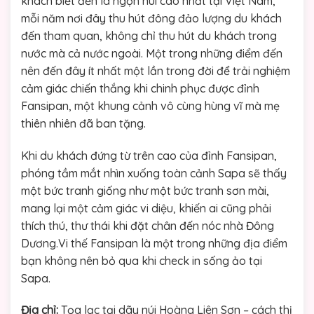
khách biết đến là ngọn núi cao nhất tại Việt Nam,
mỗi năm nơi đây thu hút đông đảo lượng du khách
đến tham quan, không chỉ thu hút du khách trong
nước mà cả nước ngoài. Một trong những điểm đến
nên đến đây ít nhất một lần trong đời để trải nghiệm
cảm giác chiến thắng khi chinh phục được đỉnh
Fansipan, một khung cảnh vô cùng hùng vĩ mà mẹ
thiên nhiên đã ban tặng.
Khi du khách đứng từ trên cao của đỉnh Fansipan,
phóng tầm mắt nhìn xuống toàn cảnh Sapa sẽ thấy
một bức tranh giống như một bức tranh sơn mài,
mang lại một cảm giác vi diệu, khiến ai cũng phải
thích thú, thư thái khi đặt chân đến nóc nhà Đông
Dương.Vi thế Fansipan là một trong những địa điểm
bạn không nên bỏ qua khi check in sống ảo tại
Sapa.
Địa chỉ:
Tọa lạc tại dãy núi Hoàng Liên Sơn – cách thị