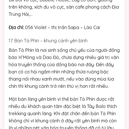
trên không, xích đu vô cực, sân cafe phong cách Địa
Trung Hải,…
Địa chỉ:
056 Violet – thị trấn Sapa – Lào Cai
17. Bản Tả Phìn – khung cảnh yên bình
Bản Tả Phìn là nơi sinh sống chủ yếu của người đồng
bào H’Mông và Dao Đỏ, chứa đựng nhiều giá trị văn
hóa truyền thống của đồng bào nơi đây. Đến đây
bạn có cơ hội ngắm nhìn những thửa ruộng bậc
thang nối nhau xanh mướt, nếu vào đúng mùa lúa
chín thì khung cảnh trở nên thú vị hơn rất nhiều.
Một bản làng yên bình vì thế bản Tả Phìn được rất
nhiều du khách quan tâm đặc biệt là Tây Balo thích
trekking quanh làng. Khi đặt chân đến bản Tả Phìn
không chỉ vì khung cảnh ở đây rất yên bình mà còn
là vì những nét văn hóa truyền thống đã có từ lâu