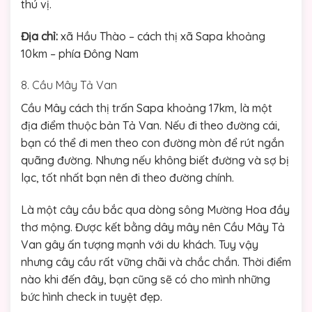
thú vị.
Địa chỉ:
xã Hầu Thào – cách thị xã Sapa khoảng
10km – phía Đông Nam
8. Cầu Mây Tả Van
Cầu Mây cách thị trấn Sapa khoảng 17km, là một
địa điểm thuộc bản Tả Van. Nếu đi theo đường cái,
bạn có thể đi men theo con đường mòn để rút ngắn
quãng đường. Nhưng nếu không biết đường và sợ bị
lạc, tốt nhất bạn nên đi theo đường chính.
Là một cây cầu bắc qua dòng sông Mường Hoa đầy
thơ mộng. Được kết bằng dây mây nên Cầu Mây Tả
Van gây ấn tượng mạnh với du khách. Tuy vậy
nhưng cây cầu rất vững chãi và chắc chắn. Thời điểm
nào khi đến đây, bạn cũng sẽ có cho mình những
bức hình check in tuyệt đẹp.