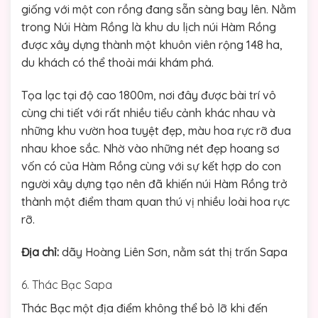
giống với một con rồng đang sẵn sàng bay lên. Nằm
trong Núi Hàm Rồng là khu du lịch núi Hàm Rồng
được xây dựng thành một khuôn viên rộng 148 ha,
du khách có thể thoải mái khám phá.
Tọa lạc tại độ cao 1800m, nơi đây được bài trí vô
cùng chi tiết với rất nhiều tiểu cảnh khác nhau và
những khu vườn hoa tuyệt đẹp, màu hoa rực rỡ đua
nhau khoe sắc. Nhờ vào những nét đẹp hoang sơ
vốn có của Hàm Rồng cùng với sự kết hợp do con
người xây dựng tạo nên đã khiến núi Hàm Rồng trở
thành một điểm tham quan thú vị nhiều loài hoa rực
rỡ.
Địa chỉ:
dãy Hoàng Liên Sơn, nằm sát thị trấn Sapa
6. Thác Bạc Sapa
Thác Bạc một địa điểm không thể bỏ lỡ khi đến