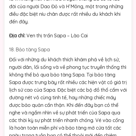
đời của người Dao Đỏ và H’Mông, một trong những
điều đặc biệt níu chân được rất nhiều du khách khi
đến đây.
Địa chỉ:
Ven thị trấn Sapa – Lào Cai
18. Bảo tàng Sapa
Đối với những du khách thích khám phá về lịch sử,
người dân, lối sống và về phong tục truyền thống thì
không thể bỏ qua bảo tàng Sapa. Tại bảo tàng
Sapa được trưng bày rất nhiều các hiện vật có giá trị
lịch sử cao của Sapa. Đặc biệt các bộ đồ thổ cẩm với
đường nét vô cùng tinh tế, hay những chiếc máy
được bảo quản cẩn thận. Khi đến đây bạn có thể
nghe và ngắm nhìn về sự phát triển của Sapa qua
các thời kỳ sự phát triển nhanh chóng. Vé vào cổng
là hoàn toàn miễn phí và bảo tàng mở cửa tất các
ngày trong tuần bạn có thể thoải mái đến chiêm