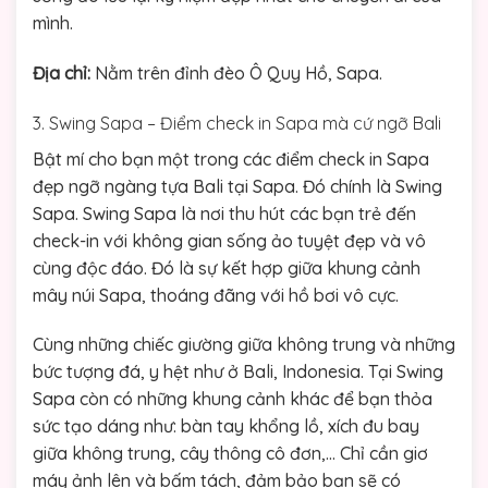
mình.
Địa chỉ:
Nằm trên đỉnh đèo Ô Quy Hồ, Sapa.
3. Swing Sapa – Điểm check in Sapa mà cứ ngỡ Bali
Bật mí cho bạn một trong các điểm check in Sapa
đẹp ngỡ ngàng tựa Bali tại Sapa. Đó chính là Swing
Sapa. Swing Sapa là nơi thu hút các bạn trẻ đến
check-in với không gian sống ảo tuyệt đẹp và vô
cùng độc đáo. Đó là sự kết hợp giữa khung cảnh
mây núi Sapa, thoáng đãng với hồ bơi vô cực.
Cùng những chiếc giường giữa không trung và những
bức tượng đá, y hệt như ở Bali, Indonesia. Tại Swing
Sapa còn có những khung cảnh khác để bạn thỏa
sức tạo dáng như: bàn tay khổng lồ, xích đu bay
giữa không trung, cây thông cô đơn,… Chỉ cần giơ
máy ảnh lên và bấm tách, đảm bảo bạn sẽ có