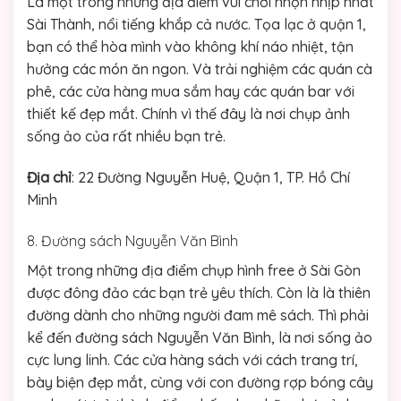
Là một trong những địa điểm vui chơi nhộn nhịp nhất
Sài Thành, nổi tiếng khắp cả nước. Tọa lạc ở quận 1,
bạn có thể hòa mình vào không khí náo nhiệt, tận
hưởng các món ăn ngon. Và trải nghiệm các quán cà
phê, các cửa hàng mua sắm hay các quán bar với
thiết kế đẹp mắt. Chính vì thế đây là nơi chụp ảnh
sống ảo của rất nhiều bạn trẻ.
Địa chỉ
: 22 Đường Nguyễn Huệ, Quận 1, TP. Hồ Chí
Minh
8. Đường sách Nguyễn Văn Bình
Một trong những địa điểm chụp hình free ở Sài Gòn
được đông đảo các bạn trẻ yêu thích. Còn là là thiên
đường dành cho những người đam mê sách. Thì phải
kể đến đường sách Nguyễn Văn Bình, là nơi sống ảo
cực lung linh. Các cửa hàng sách với cách trang trí,
bày biện đẹp mắt, cùng với con đường rợp bóng cây