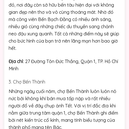
đó, nơi đây còn sở hữu bến tàu hiện đại với không
gian đẹp nên thơ và vô cùng thoáng mát. Nhờ đó
mà công viên Bến Bạch Đằng có nhiều ánh sáng,
nhiều gió cùng những chiếc du thuyền sang chảnh
neo đậu xung quanh. Tất cả những điểm này sẽ giúp
cho bức hình của bạn trở nên lãng mạn hơn bao giờ
hết.
Địa chỉ
: 27 Đường Tôn Đức Thắng, Quận 1, TP. Hồ Chí
Minh
3. Chợ Bến Thành
Những ngày cuối năm, chợ Bến Thành luôn luôn nô
nức bởi không khí bán mua tấp nập và rất nhiều
người đổ về đây chụp ảnh Tết. Với vị trí đắc địa khi
nằm giữa trung tâm quận 1, chợ Bến Thành ghi điểm
bởi nét kiến trúc cổ kính, mang tính biểu tượng của
thành phố mang tên Bác.