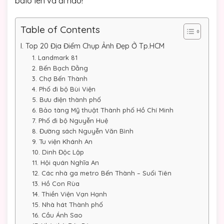
balo lên và đi nào!
Table of Contents
I. Top 20 Địa Điểm Chụp Ảnh Đẹp Ở Tp.HCM
1. Landmark 81
2. Bến Bạch Đằng
3. Chợ Bến Thành
4. Phố đi bộ Bùi Viện
5. Bưu điện thành phố
6. Bảo tàng Mỹ thuật Thành phố Hồ Chí Minh
7. Phố đi bộ Nguyễn Huệ
8. Đường sách Nguyễn Văn Bình
9. Tu viện Khánh An
10. Dinh Độc Lập
11. Hội quán Nghĩa An
12. Các nhà ga metro Bến Thành – Suối Tiên
13. Hồ Con Rùa
14. Thiền Viện Vạn Hạnh
15. Nhà hát Thành phố
16. Cầu Ánh Sao