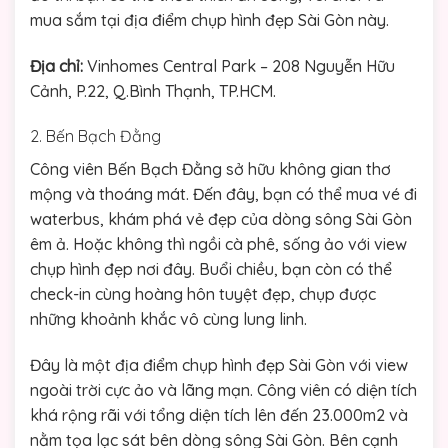
mua sắm tại địa điểm chụp hình đẹp Sài Gòn này.
Địa chỉ:
Vinhomes Central Park – 208 Nguyễn Hữu
Cảnh, P.22, Q.Bình Thạnh, TP.HCM.
2. Bến Bạch Đằng
Công viên Bến Bạch Đằng sở hữu không gian thơ
mộng và thoáng mát. Đến đây, bạn có thể mua vé đi
waterbus, khám phá vẻ đẹp của dòng sông Sài Gòn
êm ả. Hoặc không thì ngồi cà phê, sống ảo với view
chụp hình đẹp nơi đây. Buổi chiều, bạn còn có thể
check-in cùng hoàng hôn tuyệt đẹp, chụp được
những khoảnh khắc vô cùng lung linh.
Đây là một địa điểm chụp hình đẹp Sài Gòn với view
ngoài trời cực ảo và lãng mạn. Công viên có diện tích
khá rộng rãi với tổng diện tích lên đến 23.000m2 và
nằm tọa lạc sát bên dòng sông Sài Gòn. Bên cạnh