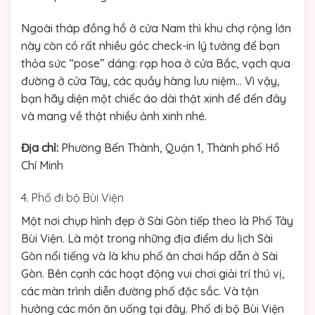
Ngoài tháp đồng hồ ở cửa Nam thì khu chợ rộng lớn
này còn có rất nhiều góc check-in lý tưởng để bạn
thỏa sức “pose” dáng: rạp hoa ở cửa Bắc, vạch qua
đường ở cửa Tây, các quầy hàng lưu niệm… Vì vậy,
bạn hãy diện một chiếc áo dài thật xinh để đến đây
và mang về thật nhiều ảnh xinh nhé.
Địa chỉ:
Phường Bến Thành, Quận 1, Thành phố Hồ
Chí Minh
4. Phố đi bộ Bùi Viện
Một nơi chụp hình đẹp ở Sài Gòn tiếp theo là Phố Tây
Bùi Viện. Là một trong những địa điểm du lịch Sài
Gòn nổi tiếng và là khu phố ăn chơi hấp dẫn ở Sài
Gòn. Bên cạnh các hoạt động vui chơi giải trí thú vị,
các màn trình diễn đường phố đặc sắc. Và tận
hưởng các món ăn uống tại đây. Phố đi bộ Bùi Viện