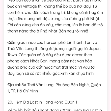
bức ảnh vintage thì không thể bỏ qua nơi đây. Từ
con hẻm, cho đến cách trang trí, khung cảnh hay ẩm
thực đều mang nét đặc trưng của đường phố Nhật.
Chỉ cần xúng xính áo váy, cầm máy lên là bạn đã trở
thành nàng thơ ở Phố Nhật Bản này rồi nhé!
Điểm giao nhau của hai con phố Lê Thánh Tôn và
Thái Văn Lung thường được mọi người gọi là Japan
Town. Các quán xá ở đây đều được decor theo
phong cách Nhật Bản, mang đậm nét văn hóa
đường phố của đất nước mặt trời mọc. Vì vậy tới
đây, bạn sẽ có rất nhiều góc xinh xắn chụp hình.
Địa chỉ:
8A Thái Văn Lung, Phường Bến Nghé, Quận
1, TP. Hồ Chí Minh
20. Hẻm Bia Lost in Hong Kong Quận 1
Kể từ khi bắt đầu hoạt động (2019), Hẻm Bia Lost in