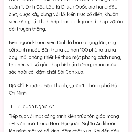
quận 1, Dinh Độc Lập là Di tích Quốc gia hạng đặc
biệt, được xây dựng với lối kiến trúc cổ điển, khuôn
viên rộng, rất thích hợp làm background chụp với áo
dài truyền thống.
Bên ngoài khuôn viên Dinh là bãi cỏ rộng lớn, cây
cối xanh mướt. Bên trong có hơn 100 phòng trưng
bày, mỗi phòng thiết kế theo một phong cách riêng,
tạo nên vô số góc chụp hình ấn tượng, mang màu
sắc hoài cổ, đậm chất Sài Gòn xưa.
Địa chỉ:
Phường Bến Thành, Quận 1, Thành phố Hồ
Chí Minh
11. Hội quán Nghĩa An
Tiếp tục với một công trình kiến trúc tôn giáo mang
nét văn hoá Trung Hoa. Hội quán Nghĩa An khoác
lên mình một vẻ cổ kính, đậm chất xưa. Khi đến đây,