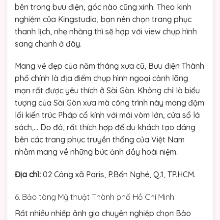
bên trong bưu điện, góc nào cũng xinh. Theo kinh
nghiệm của Kingstudio, bạn nên chọn trang phục
thanh lịch, nhẹ nhàng thì sẽ hợp với view chụp hình
sang chảnh ở đây.
Mang vẻ đẹp của năm tháng xưa cũ, Bưu điện Thành
phố chính là địa điểm chụp hình ngoại cảnh lãng
mạn rất được yêu thích ở Sài Gòn. Không chỉ là biểu
tượng của Sài Gòn xưa mà công trình này mang đậm
lối kiến trúc Pháp cổ kính với mái vòm lớn, cửa sổ lá
sách,… Do đó, rất thích hợp để du khách tạo dáng
bên các trang phục truyền thống của Việt Nam
nhằm mang về những bức ảnh đầy hoài niệm.
Địa chỉ:
02 Công xã Paris, P.Bến Nghé, Q.1, TP.HCM.
6. Bảo tàng Mỹ thuật Thành phố Hồ Chí Minh
Rất nhiều nhiếp ảnh gia chuyên nghiệp chọn Bảo