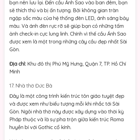
bạn nên lưu lại. Đến cầu Ánh Sao vào ban đêm, bạn
sẽ thích thú và bị ấn tượng. Bởi không gian tràn
ngập sắc màu của hệ thống đèn LED, ánh sáng bảy
màu. Và ánh đèn rực rỡ sẽ giúp bạn có những tấm
ảnh check-in cực lung linh. Chính vì thế cầu Ánh Sao
được xem là một trong những cây cầu đẹp nhất Sài
Gòn.
Địa chỉ:
Khu đô thị Phú Mỹ Hưng, Quận 7, TP. Hồ Chí
Minh
17. Nhà thờ Đức Bà
Đây là một công trình kiến trúc tôn giáo tuyệt đẹp
và được xem như biểu tượng mỗi khi nhắc tới Sài
Gòn. Ngôi nhà thờ này được xây dựng vào thời kỳ
Pháp thuộc và là sự pha trộn giữa kiến trúc Roma
huyền bí với Gothic cổ kính.