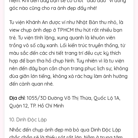
niệm. Khi đến đây bạn sẽ có chút “đau đầu” vì đứng
góc nào cũng cho ra ảnh đẹp đấy nhé!
Tu viện Khánh An được ví như Nhật Bản thu nhỏ, là
view chụp ảnh đẹp ở TPHCM thu hút rất nhiều bạn
trẻ. Tu viện tĩnh lặng, xung quanh là khuôn viên
trồng vô số cây xanh. Lối kiến trúc truyền thống, từ
màu sắc đến các chi tiết trang trí đều cực kỳ thích
hợp để bạn tha hồ chụp hình. Tuy nhiên vì là tu viện
nên đến đây bạn cần chọn trang phục lịch sự, không
đùa giỡn lớn tiếng, không xả rác hay làm ảnh hưởng
đến cảnh quan nhé.
Địa chỉ
: 1055/3D Đường Võ Thị Thừa, Quốc Lộ 1A,
Quận 12, TP. Hồ Chí Minh
10. Dinh Độc Lập
Nhắc đến chụp ảnh đẹp mà bỏ qua Dinh Độc Lập
chắc chắn sẽ là thiếu sót rất lớn. Nằm ở trung tâm