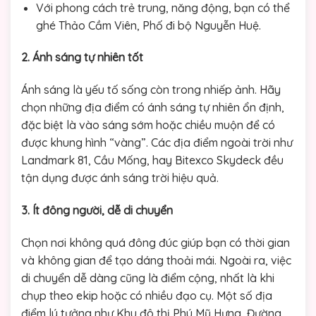
Với phong cách trẻ trung, năng động, bạn có thể
ghé Thảo Cầm Viên, Phố đi bộ Nguyễn Huệ.
2. Ánh sáng tự nhiên tốt
Ánh sáng là yếu tố sống còn trong nhiếp ảnh. Hãy
chọn những địa điểm có ánh sáng tự nhiên ổn định,
đặc biệt là vào sáng sớm hoặc chiều muộn để có
được khung hình “vàng”. Các địa điểm ngoài trời như
Landmark 81, Cầu Mống, hay Bitexco Skydeck đều
tận dụng được ánh sáng trời hiệu quả.
3. Ít đông người, dễ di chuyển
Chọn nơi không quá đông đúc giúp bạn có thời gian
và không gian để tạo dáng thoải mái. Ngoài ra, việc
di chuyển dễ dàng cũng là điểm cộng, nhất là khi
chụp theo ekip hoặc có nhiều đạo cụ. Một số địa
điểm lý tưởng như Khu đô thị Phú Mỹ Hưng, Đường