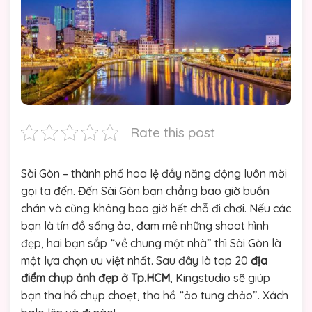
Rate this post
Sài Gòn – thành phố hoa lệ đầy năng động luôn mời
gọi ta đến. Đến Sài Gòn bạn chẳng bao giờ buồn
chán và cũng không bao giờ hết chỗ đi chơi. Nếu các
bạn là tín đồ sống ảo, đam mê những shoot hình
đẹp, hai bạn sắp “về chung một nhà” thì Sài Gòn là
một lựa chọn ưu việt nhất. Sau đây là top 20
địa
điểm chụp ảnh đẹp ở Tp.HCM
, Kingstudio sẽ giúp
bạn tha hồ chụp choẹt, tha hồ “ảo tung chảo”. Xách