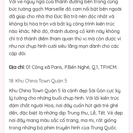
Với vẻ nguy nga của thánh đường bên trong cùng
bức tường gạch Marseille đỏ cam nổi bật bên ngoài
đã giúp cho nhà thờ Đức Bà trở nên độc nhất và
không bị hòa trộn với bất kỳ công trình kiến trúc
nào khác. Nhờ đó, thánh đường cổ kính này không
chỉ trở thành điểm tham quan thú vị mà còn được ví
như nơi chụp hình cưới siêu lãng mạn dành cho các
cặp đôi.
Địa chỉ:
01 Công xã Paris, P.Bến Nghé, Q.1, TP.HCM.
18. Khu China Town Quận 5
Khu China Town Quận 5 là cảnh đẹp Sài Gòn cực kỳ
lý tưởng cho những buổi chụp hình. Với lối kiến trúc
đậm chất người Hoa, nơi đây cuốn hút giới trẻ ghé
đến, đặc biệt là những dịp Trung thu, Lễ, Tết. Vẻ đẹp
nơi đây mang màu sắc cổ trang, ma mị, rất giống
trong những bộ phim truyền hình của Trung Quốc.