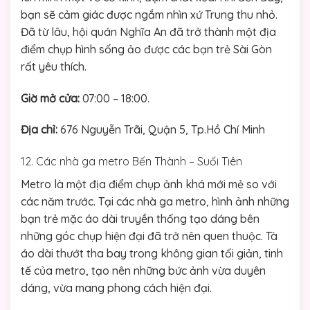
bạn sẽ cảm giác được ngắm nhìn xứ Trung thu nhỏ.
Đã từ lâu, hội quán Nghĩa An đã trở thành một địa
điểm chụp hình sống ảo được các bạn trẻ Sài Gòn
rất yêu thích.
Giờ mở cửa:
07:00 – 18:00.
Địa chỉ:
676 Nguyễn Trãi, Quận 5, Tp.Hồ Chí Minh
12. Các nhà ga metro Bến Thành – Suối Tiên
Metro là một địa điểm chụp ảnh khá mới mẻ so với
các năm trước. Tại các nhà ga metro, hình ảnh những
bạn trẻ mặc áo dài truyền thống tạo dáng bên
những góc chụp hiện đại đã trở nên quen thuộc. Tà
áo dài thướt tha bay trong không gian tối giản, tinh
tế của metro, tạo nên những bức ảnh vừa duyên
dáng, vừa mang phong cách hiện đại.