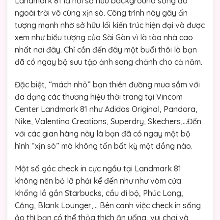
Landmark 81 là nơi sở hữu background sống ảo
ngoài trời vô cùng xịn sò. Công trình này gây ấn
tượng mạnh nhờ sở hữu lối kiến trúc hiện đại và được
xem như biểu tượng của Sài Gòn vì là tòa nhà cao
nhất nơi đây. Chỉ cần đến đây một buổi thôi là bạn
đã có ngay bộ sưu tập ảnh sang chảnh cho cả năm.
Đặc biệt, “mách nhỏ” bạn thiên đường mua sắm với
đa dạng các thương hiệu thời trang tại Vincom
Center Landmark 81 như Adidas Original, Pandora,
Nike, Valentino Creations, Superdry, Skechers,…Đến
với các gian hàng này là bạn đã có ngay một bộ
hình “xịn sò” mà không tốn bất kỳ một đồng nào.
Một số góc check in cực ngầu tại Landmark 81
không nên bỏ lỡ phải kể đến như như vòm cửa
khổng lồ gần Starbucks, cầu đi bộ, Phúc Long,
Cộng, Blank Lounger,… Bên cạnh việc check in sống
ảo thì bạn có thể thỏa thích ăn uống, vui chơi và