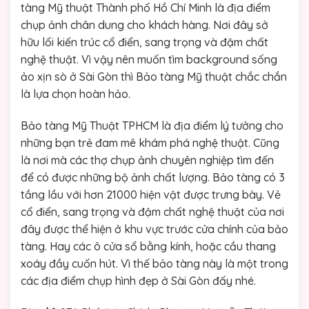
tàng Mỹ thuật Thành phố Hồ Chí Minh là địa điểm
chụp ảnh chân dung cho khách hàng. Nơi đây sở
hữu lối kiến trúc cổ điển, sang trọng và đậm chất
nghệ thuật. Vì vậy nên muốn tìm background sống
ảo xịn sò ở Sài Gòn thì Bảo tàng Mỹ thuật chắc chắn
là lựa chọn hoàn hảo.
Bảo tàng Mỹ Thuật TPHCM là địa điểm lý tưởng cho
những bạn trẻ đam mê khám phá nghệ thuật. Cũng
là nơi mà các thợ chụp ảnh chuyên nghiệp tìm đến
để có được những bộ ảnh chất lượng. Bảo tàng có 3
tầng lầu với hơn 21000 hiện vật được trưng bày. Vẻ
cổ điển, sang trọng và đậm chất nghệ thuật của nơi
đây được thể hiện ở khu vực trước cửa chính của bảo
tàng. Hay các ô cửa sổ bằng kính, hoặc cầu thang
xoáy đầy cuốn hút. Vì thế bảo tàng này là một trong
các địa điểm chụp hình đẹp ở Sài Gòn đấy nhé.