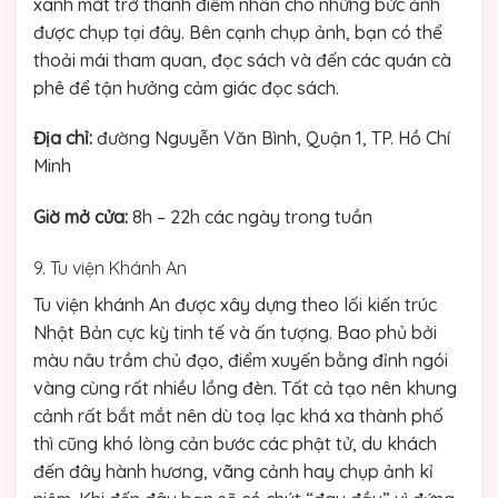
xanh mát trở thành điểm nhấn cho những bức ảnh
được chụp tại đây. Bên cạnh chụp ảnh, bạn có thể
thoải mái tham quan, đọc sách và đến các quán cà
phê để tận hưởng cảm giác đọc sách.
Địa chỉ:
đường Nguyễn Văn Bình, Quận 1, TP. Hồ Chí
Minh
Giờ mở cửa:
8h – 22h các ngày trong tuần
9. Tu viện Khánh An
Tu viện khánh An được xây dựng theo lối kiến trúc
Nhật Bản cực kỳ tinh tế và ấn tượng. Bao phủ bởi
màu nâu trầm chủ đạo, điểm xuyến bằng đỉnh ngói
vàng cùng rất nhiều lồng đèn. Tất cả tạo nên khung
cảnh rất bắt mắt nên dù toạ lạc khá xa thành phố
thì cũng khó lòng cản bước các phật tử, du khách
đến đây hành hương, vãng cảnh hay chụp ảnh kỉ