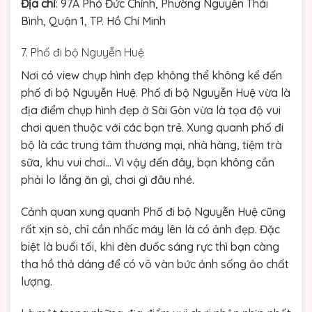
Địa chỉ
: 97A Phó Đức Chính, Phường Nguyễn Thái
Bình, Quận 1, TP. Hồ Chí Minh
7. Phố đi bộ Nguyễn Huệ
Nơi có view chụp hình đẹp không thể không kể đến
phố đi bộ Nguyễn Huệ. Phố đi bộ Nguyễn Huệ vừa là
địa điểm chụp hình đẹp ở Sài Gòn vừa là tọa độ vui
chơi quen thuộc với các bạn trẻ. Xung quanh phố đi
bộ là các trung tâm thương mại, nhà hàng, tiệm trà
sữa, khu vui chơi… Vì vậy đến đây, bạn không cần
phải lo lắng ăn gì, chơi gì đâu nhé.
Cảnh quan xung quanh Phố đi bộ Nguyễn Huệ cũng
rất xịn sò, chỉ cần nhấc máy lên là có ảnh đẹp. Đặc
biệt là buổi tối, khi đèn đuốc sáng rực thì bạn càng
tha hồ thả dáng để có vô vàn bức ảnh sống ảo chất
lượng.