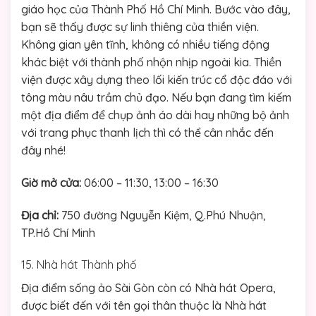
giáo học của Thành Phố Hồ Chí Minh. Bước vào đây,
bạn sẽ thấy được sự linh thiêng của thiền viện.
Không gian yên tĩnh, không có nhiều tiếng động
khác biệt với thành phố nhộn nhịp ngoài kia. Thiền
viện được xây dựng theo lối kiến trúc cổ độc đáo với
tông màu nâu trầm chủ đạo. Nếu bạn đang tìm kiếm
một địa điểm để chụp ảnh áo dài hay những bộ ảnh
với trang phục thanh lịch thì có thể cân nhắc đến
đây nhé!
Giờ mở cửa:
06:00 – 11:30, 13:00 – 16:30
Địa chỉ:
750 đường Nguyễn Kiệm, Q.Phú Nhuận,
TP.Hồ Chí Minh
15. Nhà hát Thành phố
Địa điểm sống ảo Sài Gòn còn có Nhà hát Opera,
được biết đến với tên gọi thân thuộc là Nhà hát