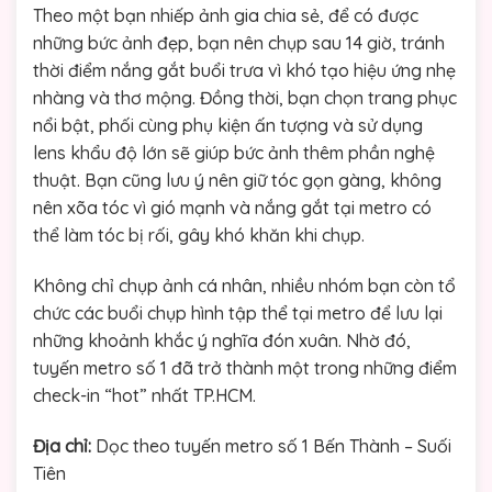
Theo một bạn nhiếp ảnh gia chia sẻ, để có được
những bức ảnh đẹp, bạn nên chụp sau 14 giờ, tránh
thời điểm nắng gắt buổi trưa vì khó tạo hiệu ứng nhẹ
nhàng và thơ mộng. Đồng thời, bạn chọn trang phục
nổi bật, phối cùng phụ kiện ấn tượng và sử dụng
lens khẩu độ lớn sẽ giúp bức ảnh thêm phần nghệ
thuật. Bạn cũng lưu ý nên giữ tóc gọn gàng, không
nên xõa tóc vì gió mạnh và nắng gắt tại metro có
thể làm tóc bị rối, gây khó khăn khi chụp.
Không chỉ chụp ảnh cá nhân, nhiều nhóm bạn còn tổ
chức các buổi chụp hình tập thể tại metro để lưu lại
những khoảnh khắc ý nghĩa đón xuân. Nhờ đó,
tuyến metro số 1 đã trở thành một trong những điểm
check-in “hot” nhất TP.HCM.
Địa chỉ:
Dọc theo tuyến metro số 1 Bến Thành – Suối
Tiên