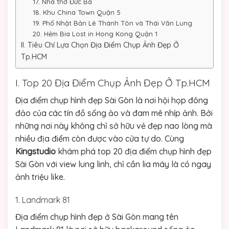
17. Nhà thờ Đức Bà
18. Khu China Town Quận 5
19. Phố Nhật Bản Lê Thánh Tôn và Thái Văn Lung
20. Hẻm Bia Lost in Hong Kong Quận 1
II. Tiêu Chí Lựa Chọn Địa Điểm Chụp Ảnh Đẹp Ở
Tp.HCM
I. Top 20 Địa Điểm Chụp Ảnh Đẹp Ở Tp.HCM
Địa điểm chụp hình đẹp Sài Gòn là nơi hội họp đông
đảo của các tín đồ sống ảo và đam mê nhíp ảnh. Bởi
những nơi này không chỉ sở hữu vẻ đẹp nao lòng mà
nhiều địa điểm còn được vào cửa tự do. Cùng
Kingstudio
khám phá top 20 địa điểm chụp hình đẹp
Sài Gòn với view lung linh, chỉ cần lia máy là có ngay
ảnh triệu like.
1. Landmark 81
Địa điểm chụp hình đẹp ở Sài Gòn mang tên