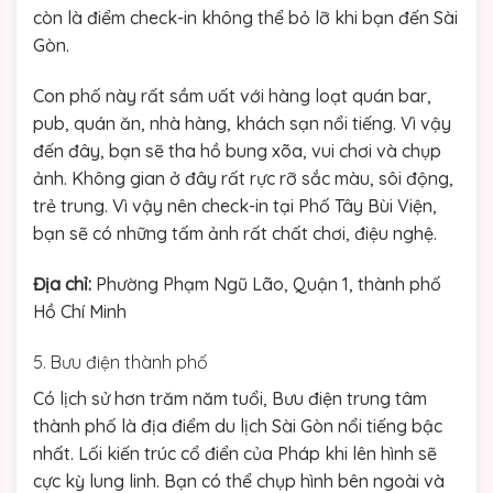
còn là điểm check-in không thể bỏ lỡ khi bạn đến Sài
Gòn.
Con phố này rất sầm uất với hàng loạt quán bar,
pub, quán ăn, nhà hàng, khách sạn nổi tiếng. Vì vậy
đến đây, bạn sẽ tha hồ bung xõa, vui chơi và chụp
ảnh. Không gian ở đây rất rực rỡ sắc màu, sôi động,
trẻ trung. Vì vậy nên check-in tại Phố Tây Bùi Viện,
bạn sẽ có những tấm ảnh rất chất chơi, điệu nghệ.
Địa chỉ:
Phường Phạm Ngũ Lão, Quận 1, thành phố
Hồ Chí Minh
5. Bưu điện thành phố
Có lịch sử hơn trăm năm tuổi, Bưu điện trung tâm
thành phố là địa điểm du lịch Sài Gòn nổi tiếng bậc
nhất. Lối kiến trúc cổ điển của Pháp khi lên hình sẽ
cực kỳ lung linh. Bạn có thể chụp hình bên ngoài và