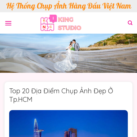
Skip
Hệ Thống Chụp Ảnh Hàng Đầu Việt Nam
to
content
Top 20 Địa Điểm Chụp Ảnh Đẹp Ở
Tp.HCM