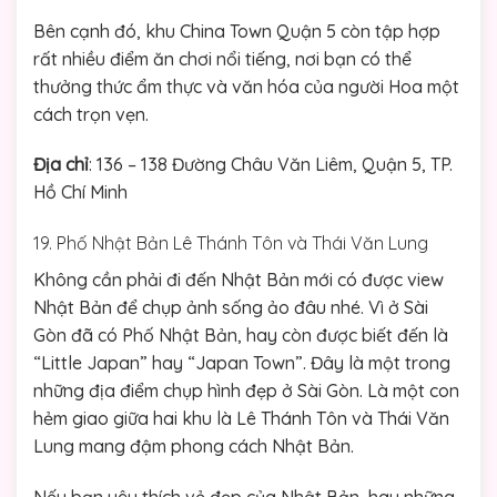
Bên cạnh đó, khu China Town Quận 5 còn tập hợp
rất nhiều điểm ăn chơi nổi tiếng, nơi bạn có thể
thưởng thức ẩm thực và văn hóa của người Hoa một
cách trọn vẹn.
Địa chỉ
: 136 – 138 Đường Châu Văn Liêm, Quận 5, TP.
Hồ Chí Minh
19. Phố Nhật Bản Lê Thánh Tôn và Thái Văn Lung
Không cần phải đi đến Nhật Bản mới có được view
Nhật Bản để chụp ảnh sống ảo đâu nhé. Vì ở Sài
Gòn đã có Phố Nhật Bản, hay còn được biết đến là
“Little Japan” hay “Japan Town”. Đây là một trong
những địa điểm chụp hình đẹp ở Sài Gòn. Là một con
hẻm giao giữa hai khu là Lê Thánh Tôn và Thái Văn
Lung mang đậm phong cách Nhật Bản.
Nếu bạn yêu thích vẻ đẹp của Nhật Bản, hay những