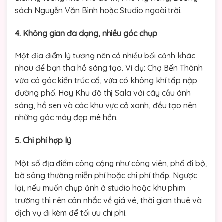
sách Nguyễn Văn Bình hoặc Studio ngoài trời.
4. Không gian đa dạng, nhiều góc chụp
Một địa điểm lý tưởng nên có nhiều bối cảnh khác
nhau để bạn tha hồ sáng tạo. Ví dụ: Chợ Bến Thành
vừa có góc kiến trúc cổ, vừa có không khí tấp nập
đường phố. Hay Khu đô thị Sala với cây cầu ánh
sáng, hồ sen và các khu vực cỏ xanh, đều tạo nên
những góc máy đẹp mê hồn.
5. Chi phí hợp lý
Một số địa điểm công cộng như công viên, phố đi bộ,
bờ sông thường miễn phí hoặc chi phí thấp. Ngược
lại, nếu muốn chụp ảnh ở studio hoặc khu phim
trường thì nên cân nhắc về giá vé, thời gian thuê và
dịch vụ đi kèm để tối ưu chi phí.