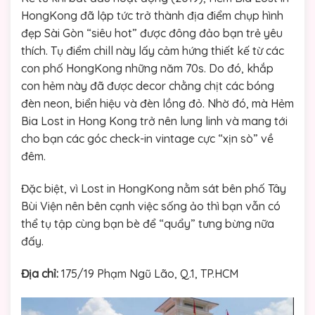
HongKong đã lập tức trở thành địa điểm chụp hình
đẹp Sài Gòn “siêu hot” được đông đảo bạn trẻ yêu
thích. Tụ điểm chill này lấy cảm hứng thiết kế từ các
con phố HongKong những năm 70s. Do đó, khắp
con hẻm này đã được decor chằng chịt các bóng
đèn neon, biển hiệu và đèn lồng đỏ. Nhờ đó, mà Hẻm
Bia Lost in Hong Kong trở nên lung linh và mang tới
cho bạn các góc check-in vintage cực “xịn sò” về
đêm.
Đặc biệt, vì Lost in HongKong nằm sát bên phố Tây
Bùi Viện nên bên cạnh việc sống ảo thì bạn vẫn có
thể tụ tập cùng bạn bè để “quẩy” tưng bừng nữa
đấy.
Địa chỉ:
175/19 Phạm Ngũ Lão, Q.1, TP.HCM