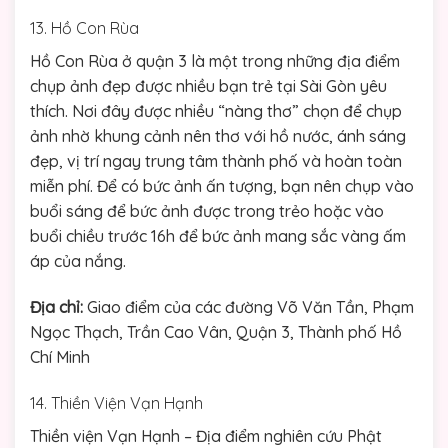
13. Hồ Con Rùa
Hồ Con Rùa ở quận 3 là một trong những địa điểm
chụp ảnh đẹp được nhiều bạn trẻ tại Sài Gòn yêu
thích. Nơi đây được nhiều “nàng thơ” chọn để chụp
ảnh nhờ khung cảnh nên thơ với hồ nước, ánh sáng
đẹp, vị trí ngay trung tâm thành phố và hoàn toàn
miễn phí. Để có bức ảnh ấn tượng, bạn nên chụp vào
buổi sáng để bức ảnh được trong trẻo hoặc vào
buổi chiều trước 16h để bức ảnh mang sắc vàng ấm
áp của nắng.
Địa chỉ:
Giao điểm của các đường Võ Văn Tần, Phạm
Ngọc Thạch, Trần Cao Vân, Quận 3, Thành phố Hồ
Chí Minh
14. Thiền Viện Vạn Hạnh
Thiền viện Vạn Hạnh – Địa điểm nghiên cứu Phật